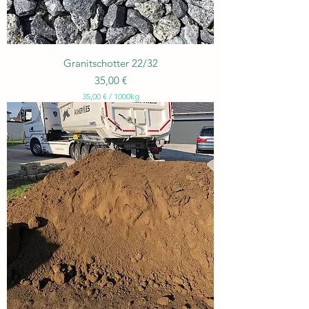
Granitschotter 22/32
Preis
35,00 €
35,00 €
/
1000kg
3
5
,
0
0
€
p
r
o
1
0
0
0
K
i
l
o
g