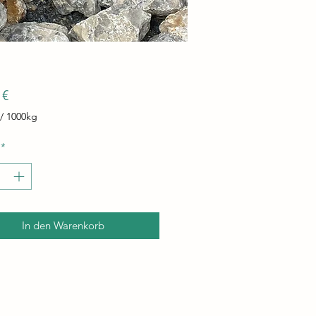
Preis
 €
/
1000kg
*
amm
In den Warenkorb