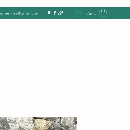
igner.kies@gmail.com
Anmelden