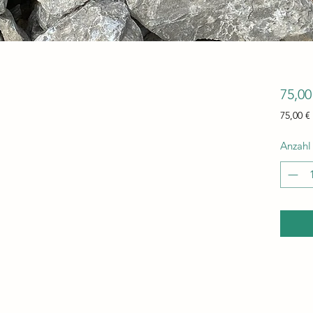
75,00
75,00 €
75,00 €
pro
Anzahl
1000
Kilogr