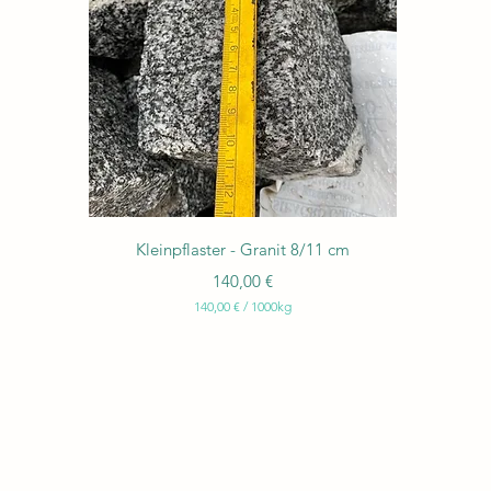
Schnellansicht
Kleinpflaster - Granit 8/11 cm
Preis
140,00 €
140,00 €
/
1000kg
1
4
0
,
0
0
€
p
r